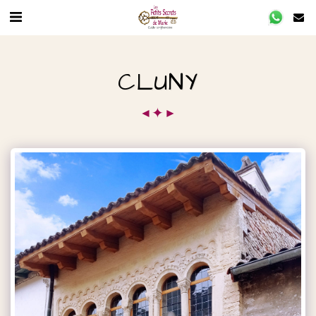
CLUNY
✦
◄
►