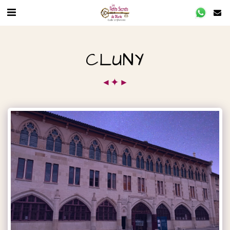
CLUNY
✦
◄
►