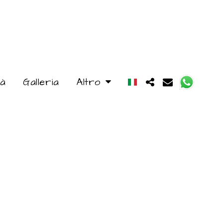
tà
Galleria
Altro